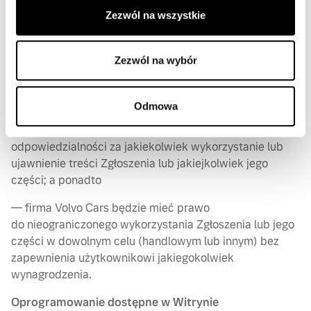
Zezwól na wszystkie
— firma Volvo Cars nie będzie mieć żadnych
zobowiązań związanych ze Zgłoszeniem lub jakąkolwiek
jego częścią (umownych lub innego rodzaju, w tym m.in.
Zezwól na wybór
obowiązku zapoznania się ze zgłoszeniem, udzielenia
na nie odpowiedzi lub rozpatrzenia go w inny sposób
i/lub zachowania jego poufnego charakteru);
Odmowa
— firma Volvo Cars nie będzie ponosić żadnej
odpowiedzialności za jakiekolwiek wykorzystanie lub
ujawnienie treści Zgłoszenia lub jakiejkolwiek jego
części; a ponadto
— firma Volvo Cars będzie mieć prawo
do nieograniczonego wykorzystania Zgłoszenia lub jego
części w dowolnym celu (handlowym lub innym) bez
zapewnienia użytkownikowi jakiegokolwiek
wynagrodzenia.
Oprogramowanie dostępne w Witrynie