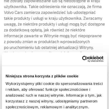
nie zostały zapowiedziane lub są niedostępne w kraju
użytkownika. Takie odniesienia nie oznaczają, że firma
Volvo Cars zamierza zapowiedzieć lub udostępniać
takie produkty i usługi w kraju użytkownika. Zwracamy
uwagę, że niektóre produkty i usługi mogą być dostępne
za dodatkową opłatą, jak również że niektóre
informacje zawarte w Witrynie mogą być niepoprawne
z powodu zmian w produktach wprowadzonych
po uruchomieniu lub ostatniej aktualizacji Witryny.
W celu uzyskania szczegółowych informacji na temat
dostępnych produktów i usług należy skontaktować się
z dealerem firmy Volvo Cars.
Niezamawiane pomysły itp.
Niniejsza strona korzysta z plików cookie
Wykorzystujemy pliki cookie do spersonalizowania treści
Firma Volvo Cars ceni komentarze i opinie
i reklam, aby oferować funkcje społecznościowe i
użytkowników na temat swoich produktów i usług.
analizować ruch w naszej witrynie. Informacje o tym, jak
Jednak zgodnie ze swoimi zasadami firma Volvo Cars
korzystasz z naszej witryny, udostępniamy partnerom
nie przyjmuje ani nie rozpatruje informacji (np.
społecznościowym, reklamowym i analitycznym.
pomysłów, propozycji, sugestii i komentarzy), które nie